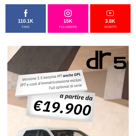
110.1K
15K
3.8K
FANS
FOLLOWERS
ISCRITTI