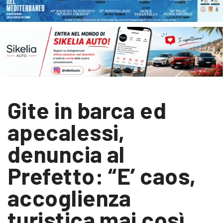
Gite in barca ed
apecalessi,
denuncia al
Prefetto: “E’ caos,
accoglienza
turistica mai così