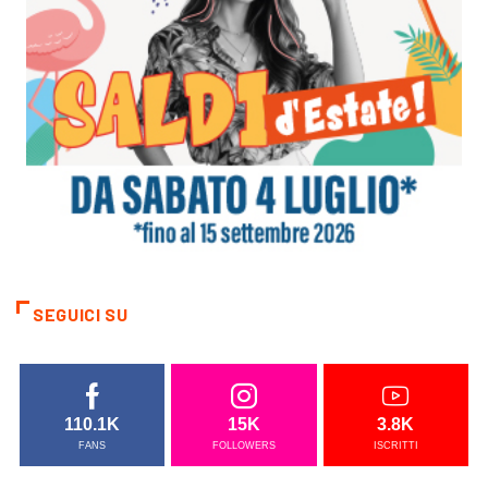
SEGUICI SU
110.1K
15K
3.8K
FANS
FOLLOWERS
ISCRITTI