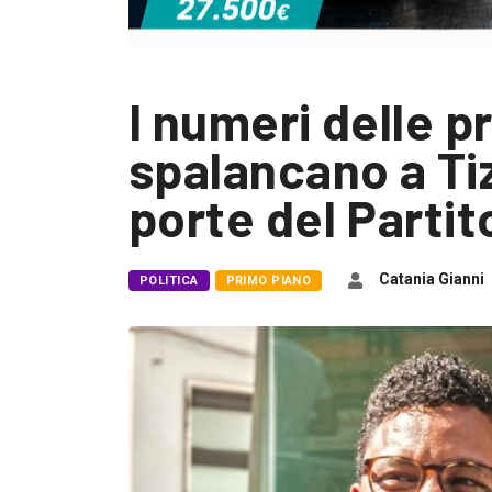
I numeri delle p
spalancano a Ti
porte del Parti
Catania Gianni
POLITICA
PRIMO PIANO