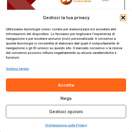
Gestisci la tua privacy
Utilizziamo tecnologie come i cookie per memorizzare e/o accedere alle
informazioni del dispositivo. Lo facciamo per migliorare l'esperienza di
navigazione e per mostrare annunci (non) personalizzati. Il consenso a
queste tecnologie ci consentirà di elaborare dati quali il comportamento di
navigazione o gli ID univoci su questo sito. Il mancato consenso o la revoca
del consenso possono influire negativamente su alcune caratteristiche e
funzioni.
Gestisci servizi
SiracusaOggi.it testata giornalistica online. Reg. n. 2/91 al
Accetta
Tribunale di Siracusa. Direttore responsabile Gianni Catania.
Editore Promo Italia s.r.l.
Nega
© 2024 Promo Italia S.r.l. Tutti i diritti riservati. | Sito web
realizzato da
Web-Arte.it
Gestisci opzioni
Privacy Policy
|
Cookie Policy
|
Termini e Condizioni
Dichiarazione sulla Privacy