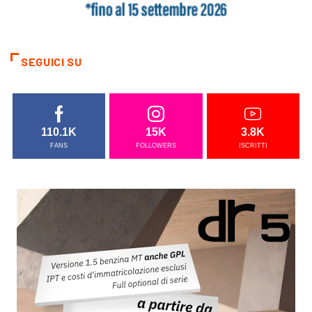
SEGUICI SU
110.1K
15K
3.8K
FANS
FOLLOWERS
ISCRITTI