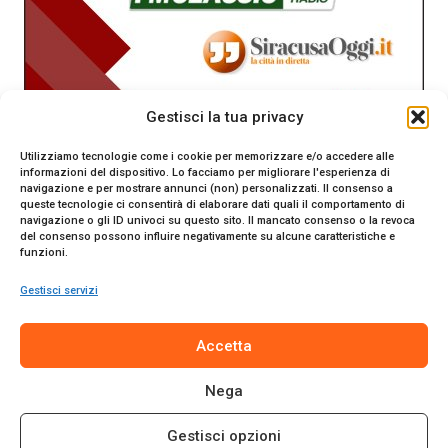
Gestisci la tua privacy
Utilizziamo tecnologie come i cookie per memorizzare e/o accedere alle
informazioni del dispositivo. Lo facciamo per migliorare l'esperienza di
navigazione e per mostrare annunci (non) personalizzati. Il consenso a
queste tecnologie ci consentirà di elaborare dati quali il comportamento di
navigazione o gli ID univoci su questo sito. Il mancato consenso o la revoca
del consenso possono influire negativamente su alcune caratteristiche e
funzioni.
Gestisci servizi
SiracusaOggi.it testata giornalistica online. Reg. n. 2/91 al
Accetta
Tribunale di Siracusa. Direttore responsabile Gianni Catania.
Editore Promo Italia s.r.l.
Nega
© 2024 Promo Italia S.r.l. Tutti i diritti riservati. | Sito web
realizzato da
Web-Arte.it
Gestisci opzioni
Privacy Policy
|
Cookie Policy
|
Termini e Condizioni