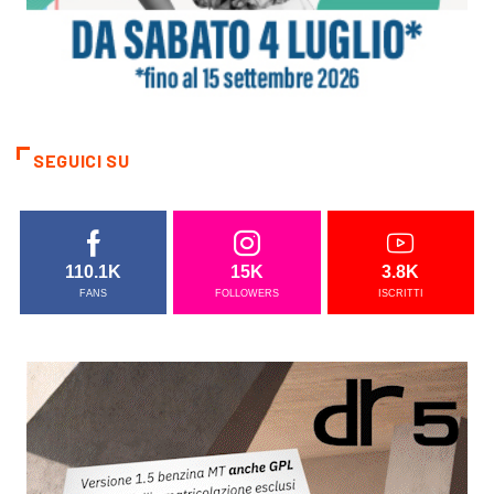
SEGUICI SU
110.1K
15K
3.8K
FANS
FOLLOWERS
ISCRITTI