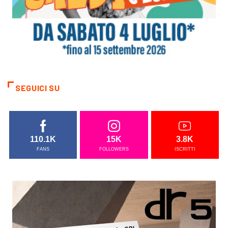
SEGUICI SU
110.1K
15K
3.8K
FANS
FOLLOWERS
ISCRITTI