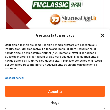
Gestisci la tua privacy
Utilizziamo tecnologie come i cookie per memorizzare e/o accedere alle
informazioni del dispositivo. Lo facciamo per migliorare l'esperienza di
navigazione e per mostrare annunci (non) personalizzati. Il consenso a
queste tecnologie ci consentirà di elaborare dati quali il comportamento di
navigazione o gli ID univoci su questo sito. Il mancato consenso o la revoca
del consenso possono influire negativamente su alcune caratteristiche e
funzioni.
Gestisci servizi
SiracusaOggi.it testata giornalistica online. Reg. n. 2/91 al
Accetta
Tribunale di Siracusa. Direttore responsabile Gianni Catania.
Editore Promo Italia s.r.l.
Nega
© 2024 Promo Italia S.r.l. Tutti i diritti riservati. | Sito web
realizzato da
Web-Arte.it