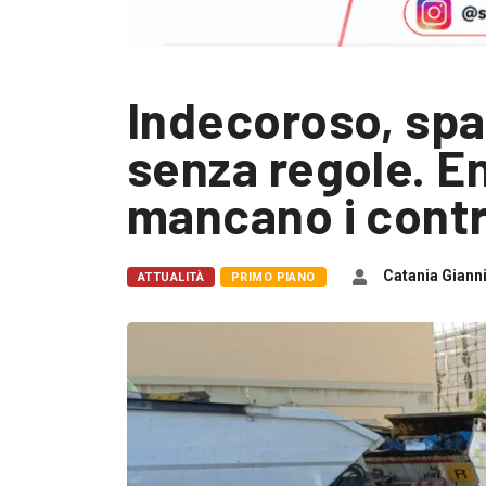
Indecoroso, spa
senza regole. E
mancano i contr
Catania Giann
ATTUALITÀ
PRIMO PIANO