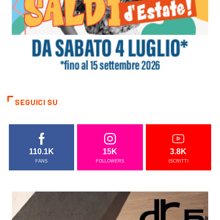
SEGUICI SU
110.1K
15K
3.8K
FANS
FOLLOWERS
ISCRITTI