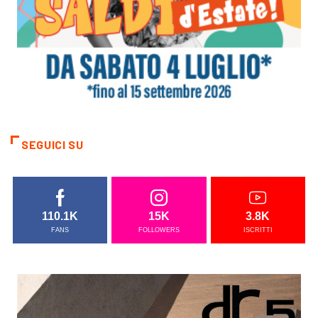
SEGUICI SU
110.1K
15K
3.8K
FANS
FOLLOWERS
ISCRITTI