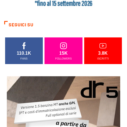
SEGUICI SU
110.1K
15K
3.8K
FANS
FOLLOWERS
ISCRITTI