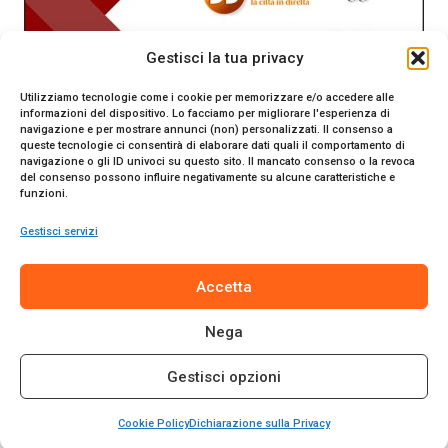
Gestisci la tua privacy
Utilizziamo tecnologie come i cookie per memorizzare e/o accedere alle
informazioni del dispositivo. Lo facciamo per migliorare l'esperienza di
navigazione e per mostrare annunci (non) personalizzati. Il consenso a
queste tecnologie ci consentirà di elaborare dati quali il comportamento di
navigazione o gli ID univoci su questo sito. Il mancato consenso o la revoca
del consenso possono influire negativamente su alcune caratteristiche e
funzioni.
Gestisci servizi
SiracusaOggi.it testata giornalistica online. Reg. n. 2/91 al
Accetta
Tribunale di Siracusa. Direttore responsabile Gianni Catania.
Editore Promo Italia s.r.l.
Nega
© 2024 Promo Italia S.r.l. Tutti i diritti riservati. | Sito web
realizzato da
Web-Arte.it
Gestisci opzioni
Privacy Policy
|
Cookie Policy
|
Termini e Condizioni
Cookie Policy
Dichiarazione sulla Privacy