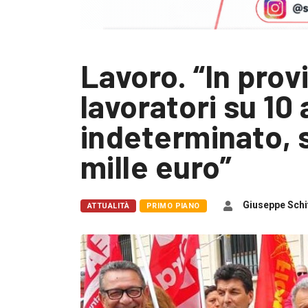
Lavoro. “In prov
lavoratori su 10
indeterminato, s
mille euro”
Giuseppe Schif
ATTUALITÀ
PRIMO PIANO