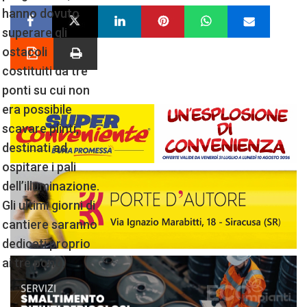
hanno dovuto
superare gli
ostacoli
costituiti da tre
ponti su cui non
era possibile
scavare plinti,
destinati ad
ospitare i pali
dell’illuminazione.
Gli ultimi giorni di
cantiere saranno
dedicati proprio
ai tre ponti.