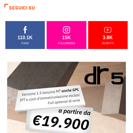
SEGUICI SU
110.1K
15K
3.8K
FANS
FOLLOWERS
ISCRITTI