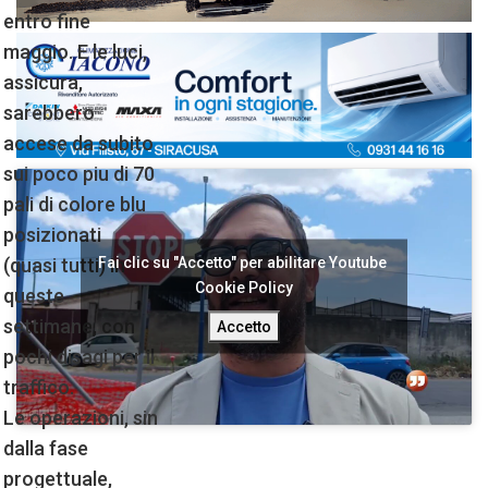
entro fine
maggio. E le luci,
assicura,
sarebbero
accese da subito
sui poco piu di 70
pali di colore blu
posizionati
Fai clic su "Accetto" per abilitare Youtube
(quasi tutti) in
Cookie Policy
queste
settimane, con
Accetto
pochi disagi per il
traffico.
Le operazioni, sin
dalla fase
progettuale,