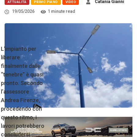
Catania Gianni
ATTUALITÀ
PRIMO PIANO
VIDEO
19/05/2026
1 minute read
L’impianto per
liberare
finalmente dalle
“tenebre” è quasi
pronto. Secondo
l’assessore
Andrea Firenze,
procedendo con
questo ritmo, i
lavori potrebbero
concludersi