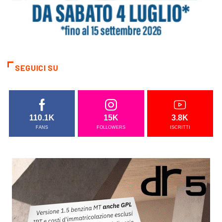
SEGUICI SU
110.1K
15K
3.8K
FANS
FOLLOWERS
ISCRITTI