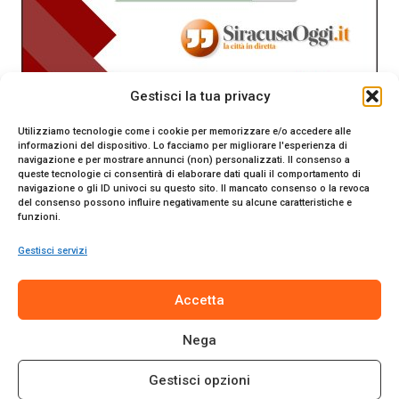
Gestisci la tua privacy
Utilizziamo tecnologie come i cookie per memorizzare e/o accedere alle
informazioni del dispositivo. Lo facciamo per migliorare l'esperienza di
navigazione e per mostrare annunci (non) personalizzati. Il consenso a
queste tecnologie ci consentirà di elaborare dati quali il comportamento di
navigazione o gli ID univoci su questo sito. Il mancato consenso o la revoca
del consenso possono influire negativamente su alcune caratteristiche e
funzioni.
Gestisci servizi
SiracusaOggi.it testata giornalistica online. Reg. n. 2/91 al
Accetta
Tribunale di Siracusa. Direttore responsabile Gianni Catania.
Editore Promo Italia s.r.l.
Nega
© 2024 Promo Italia S.r.l. Tutti i diritti riservati. | Sito web
realizzato da
Web-Arte.it
Gestisci opzioni
Privacy Policy
|
Cookie Policy
|
Termini e Condizioni