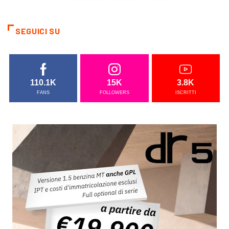
SEGUICI SU
110.1K
15K
3.8K
FANS
FOLLOWERS
ISCRITTI