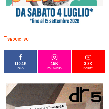
SEGUICI SU
110.1K
15K
3.8K
FANS
FOLLOWERS
ISCRITTI