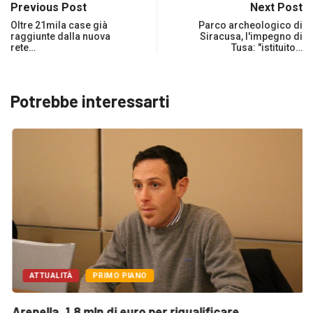
Previous Post
Next Post
Oltre 21mila case già
Parco archeologico di
raggiunte dalla nuova
Siracusa, l'impegno di
rete…
Tusa: "istituito…
Potrebbe interessarti
ATTUALITÀ
PRIMO PIANO
Arenella. 1,8 mln di euro per riqualificare...