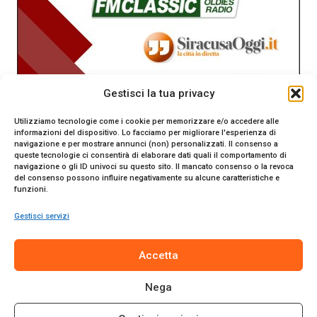
Gestisci la tua privacy
Utilizziamo tecnologie come i cookie per memorizzare e/o accedere alle
informazioni del dispositivo. Lo facciamo per migliorare l'esperienza di
navigazione e per mostrare annunci (non) personalizzati. Il consenso a
queste tecnologie ci consentirà di elaborare dati quali il comportamento di
navigazione o gli ID univoci su questo sito. Il mancato consenso o la revoca
del consenso possono influire negativamente su alcune caratteristiche e
funzioni.
Gestisci servizi
SiracusaOggi.it testata giornalistica online. Reg. n. 2/91 al
Accetta
Tribunale di Siracusa. Direttore responsabile Gianni Catania.
Editore Promo Italia s.r.l.
Nega
© 2024 Promo Italia S.r.l. Tutti i diritti riservati. | Sito web
realizzato da
Web-Arte.it