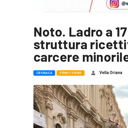
Noto. Ladro a 17
struttura ricett
carcere minoril
Vella Oriana
CRONACA
PRIMO PIANO