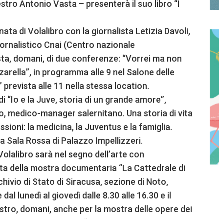
tro Antonio Vasta – presenterà il suo libro “I
ata di Volalibro con la giornalista Letizia Davoli,
giornalistico Cnai (Centro nazionale
sta, domani, di due conferenze: “Vorrei ma non
rella”, in programma alle 9 nel Salone delle
 prevista alle 11 nella stessa location.
i “Io e la Juve, storia di un grande amore”,
o, medico-manager salernitano. Una storia di vita
assioni: la medicina, la Juventus e la famiglia.
a Sala Rossa di Palazzo Impellizzeri.
Volalibro sarà nel segno dell’arte con
atta della mostra documentaria “La Cattedrale di
rchivio di Stato di Siracusa, sezione di Noto,
 dal lunedì al giovedì dalle 8.30 alle 16.30 e il
nastro, domani, anche per la mostra delle opere dei