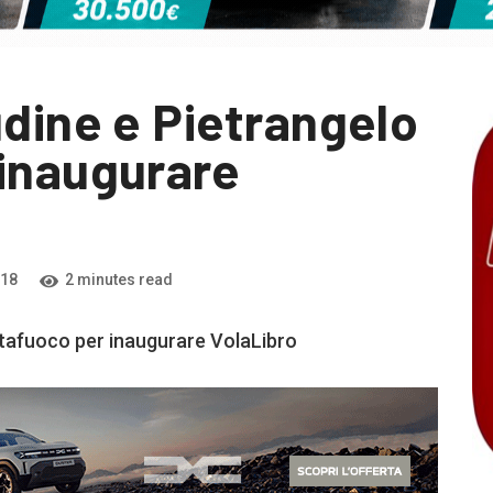
udine e Pietrangelo
inaugurare
018
2 minutes read