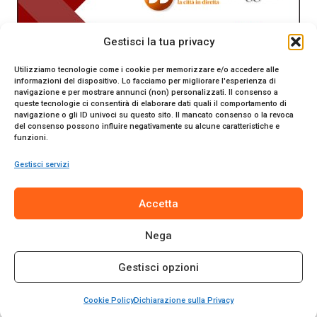
Gestisci la tua privacy
Utilizziamo tecnologie come i cookie per memorizzare e/o accedere alle
informazioni del dispositivo. Lo facciamo per migliorare l'esperienza di
navigazione e per mostrare annunci (non) personalizzati. Il consenso a
queste tecnologie ci consentirà di elaborare dati quali il comportamento di
navigazione o gli ID univoci su questo sito. Il mancato consenso o la revoca
del consenso possono influire negativamente su alcune caratteristiche e
funzioni.
Gestisci servizi
SiracusaOggi.it testata giornalistica online. Reg. n. 2/91 al
Accetta
Tribunale di Siracusa. Direttore responsabile Gianni Catania.
Editore Promo Italia s.r.l.
Nega
© 2024 Promo Italia S.r.l. Tutti i diritti riservati. | Sito web
realizzato da
Web-Arte.it
Gestisci opzioni
Privacy Policy
|
Cookie Policy
|
Termini e Condizioni
Cookie Policy
Dichiarazione sulla Privacy