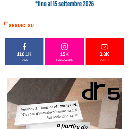
SEGUICI SU
110.1K
15K
3.8K
FANS
FOLLOWERS
ISCRITTI