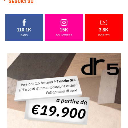
SEGUICI SU
110.1K
15K
3.8K
FANS
FOLLOWERS
ISCRITTI