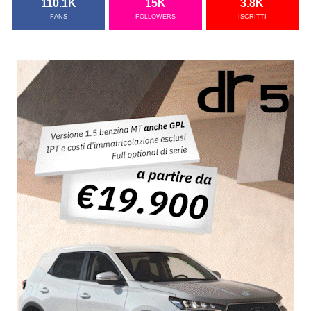
110.1K
15K
3.8K
FANS
FOLLOWERS
ISCRITTI