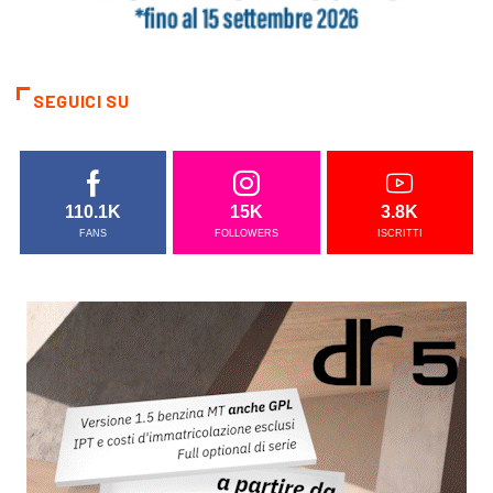
SEGUICI SU
110.1K
15K
3.8K
FANS
FOLLOWERS
ISCRITTI