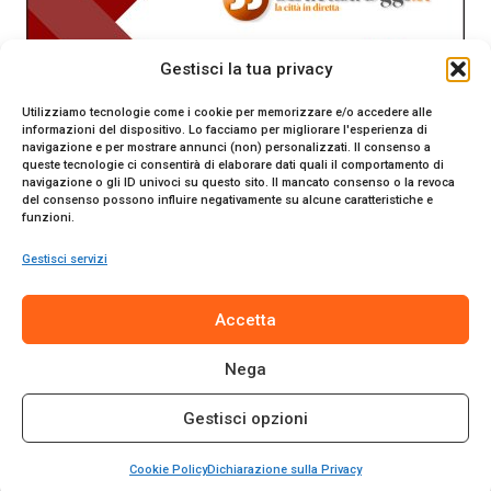
Gestisci la tua privacy
Utilizziamo tecnologie come i cookie per memorizzare e/o accedere alle
informazioni del dispositivo. Lo facciamo per migliorare l'esperienza di
navigazione e per mostrare annunci (non) personalizzati. Il consenso a
queste tecnologie ci consentirà di elaborare dati quali il comportamento di
navigazione o gli ID univoci su questo sito. Il mancato consenso o la revoca
del consenso possono influire negativamente su alcune caratteristiche e
funzioni.
Gestisci servizi
SiracusaOggi.it testata giornalistica online. Reg. n. 2/91 al
Accetta
Tribunale di Siracusa. Direttore responsabile Gianni Catania.
Editore Promo Italia s.r.l.
Nega
© 2024 Promo Italia S.r.l. Tutti i diritti riservati. | Sito web
realizzato da
Web-Arte.it
Gestisci opzioni
Privacy Policy
|
Cookie Policy
|
Termini e Condizioni
Cookie Policy
Dichiarazione sulla Privacy