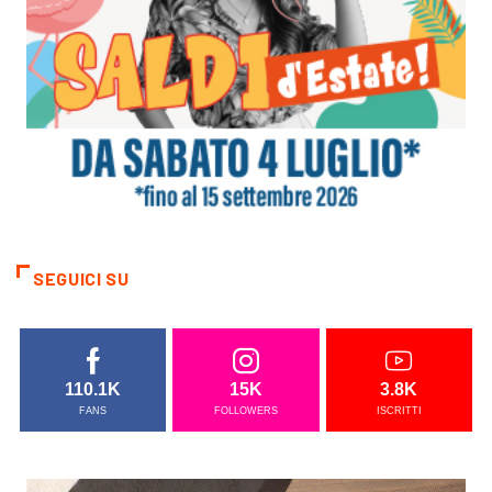
SEGUICI SU
110.1K
15K
3.8K
FANS
FOLLOWERS
ISCRITTI