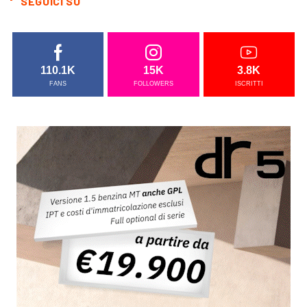
SEGUICI SU
110.1K
15K
3.8K
FANS
FOLLOWERS
ISCRITTI