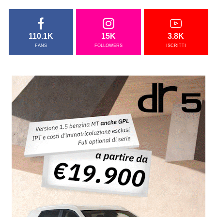
110.1K
15K
3.8K
FANS
FOLLOWERS
ISCRITTI