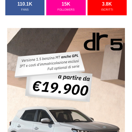
110.1K
15K
3.8K
FANS
FOLLOWERS
ISCRITTI