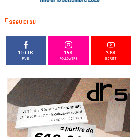
SEGUICI SU
110.1K
15K
3.8K
FANS
FOLLOWERS
ISCRITTI