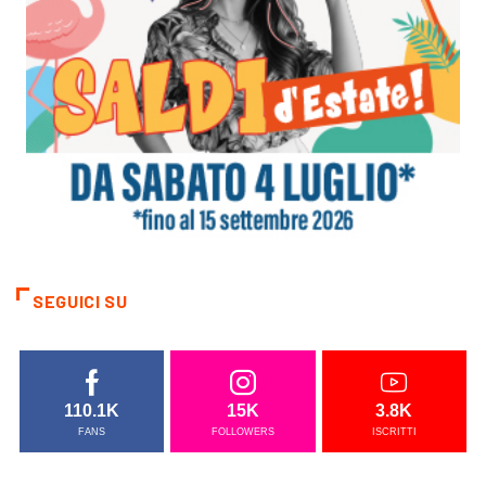
SEGUICI SU
110.1K
15K
3.8K
FANS
FOLLOWERS
ISCRITTI