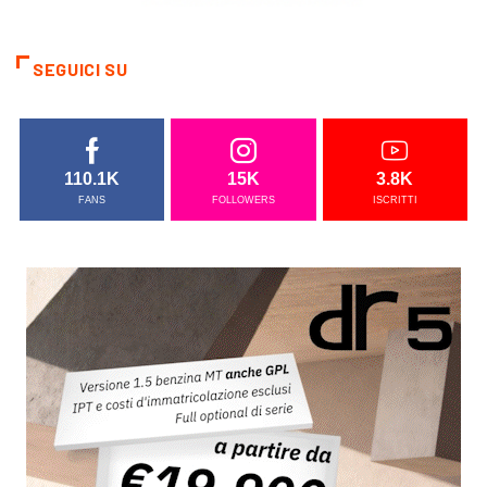
SEGUICI SU
110.1K
15K
3.8K
FANS
FOLLOWERS
ISCRITTI