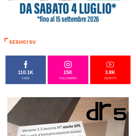
SEGUICI SU
110.1K
15K
3.8K
FANS
FOLLOWERS
ISCRITTI