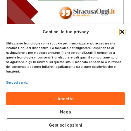
Gestisci la tua privacy
Utilizziamo tecnologie come i cookie per memorizzare e/o accedere alle
informazioni del dispositivo. Lo facciamo per migliorare l'esperienza di
navigazione e per mostrare annunci (non) personalizzati. Il consenso a
queste tecnologie ci consentirà di elaborare dati quali il comportamento di
navigazione o gli ID univoci su questo sito. Il mancato consenso o la revoca
del consenso possono influire negativamente su alcune caratteristiche e
funzioni.
Gestisci servizi
SiracusaOggi.it testata giornalistica online. Reg. n. 2/91 al
Accetta
Tribunale di Siracusa. Direttore responsabile Gianni Catania.
Editore Promo Italia s.r.l.
Nega
© 2024 Promo Italia S.r.l. Tutti i diritti riservati. | Sito web
realizzato da
Web-Arte.it
Gestisci opzioni
Privacy Policy
|
Cookie Policy
|
Termini e Condizioni