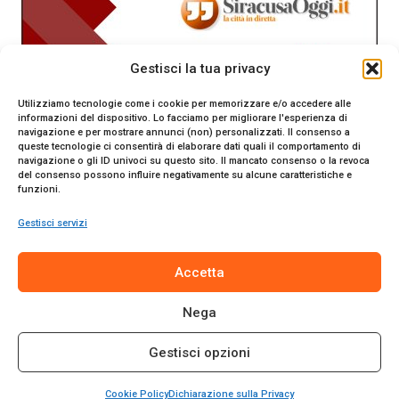
Gestisci la tua privacy
Utilizziamo tecnologie come i cookie per memorizzare e/o accedere alle
informazioni del dispositivo. Lo facciamo per migliorare l'esperienza di
navigazione e per mostrare annunci (non) personalizzati. Il consenso a
queste tecnologie ci consentirà di elaborare dati quali il comportamento di
navigazione o gli ID univoci su questo sito. Il mancato consenso o la revoca
del consenso possono influire negativamente su alcune caratteristiche e
funzioni.
Gestisci servizi
SiracusaOggi.it testata giornalistica online. Reg. n. 2/91 al
Accetta
Tribunale di Siracusa. Direttore responsabile Gianni Catania.
Editore Promo Italia s.r.l.
Nega
© 2024 Promo Italia S.r.l. Tutti i diritti riservati. | Sito web
realizzato da
Web-Arte.it
Gestisci opzioni
Privacy Policy
|
Cookie Policy
|
Termini e Condizioni
Cookie Policy
Dichiarazione sulla Privacy