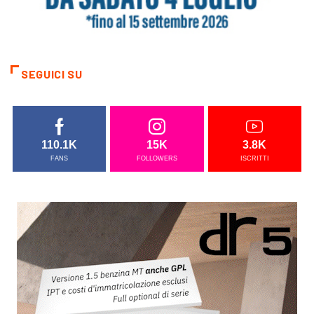
SEGUICI SU
110.1K
15K
3.8K
FANS
FOLLOWERS
ISCRITTI