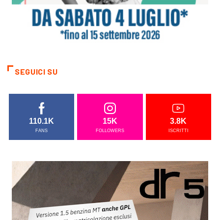
SEGUICI SU
110.1K
15K
3.8K
FANS
FOLLOWERS
ISCRITTI