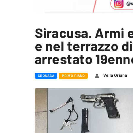
Siracusa. Armi e
e nel terrazzo d
arrestato 19enn
Vella Oriana
CRONACA
PRIMO PIANO