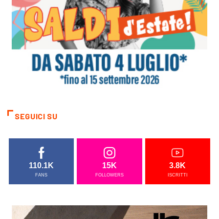
SEGUICI SU
110.1K
15K
3.8K
FANS
FOLLOWERS
ISCRITTI