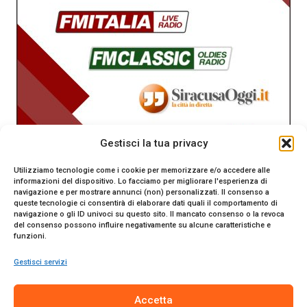
Gestisci la tua privacy
Utilizziamo tecnologie come i cookie per memorizzare e/o accedere alle
informazioni del dispositivo. Lo facciamo per migliorare l'esperienza di
navigazione e per mostrare annunci (non) personalizzati. Il consenso a
queste tecnologie ci consentirà di elaborare dati quali il comportamento di
navigazione o gli ID univoci su questo sito. Il mancato consenso o la revoca
del consenso possono influire negativamente su alcune caratteristiche e
funzioni.
Gestisci servizi
SiracusaOggi.it testata giornalistica online. Reg. n. 2/91 al
Accetta
Tribunale di Siracusa. Direttore responsabile Gianni Catania.