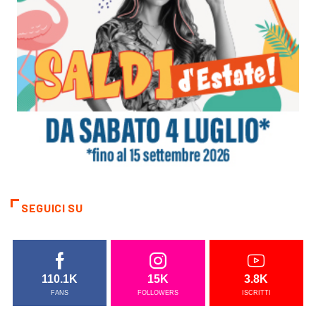
SEGUICI SU
110.1K
15K
3.8K
FANS
FOLLOWERS
ISCRITTI