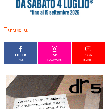
SEGUICI SU
110.1K
15K
3.8K
FANS
FOLLOWERS
ISCRITTI