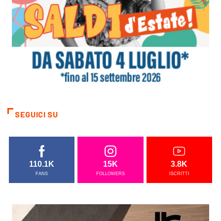
SEGUICI SU
110.1K
15K
3.8K
FANS
FOLLOWERS
ISCRITTI