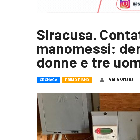
Siracusa. Contat
manomessi: den
donne e tre uom
Vella Oriana
CRONACA
PRIMO PIANO