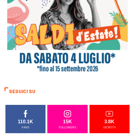
SEGUICI SU
110.1K
15K
3.8K
FANS
FOLLOWERS
ISCRITTI