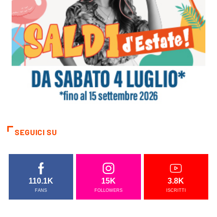
SEGUICI SU
110.1K
15K
3.8K
FANS
FOLLOWERS
ISCRITTI