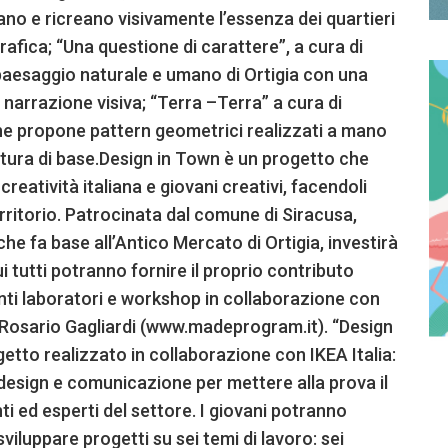
no e ricreano visivamente l’essenza dei quartieri
afica; “Una questione di carattere”, a cura di
 paesaggio naturale e umano di Ortigia con una
o narrazione visiva; “Terra –Terra” a cura di
 propone pattern geometrici realizzati a mano
tura di base.Design in Town è un progetto che
reatività italiana e giovani creativi, facendoli
territorio. Patrocinata dal comune di Siracusa,
e fa base all’Antico Mercato di Ortigia, investirà
cui tutti potranno fornire il proprio contributo
ti laboratori e workshop in collaborazione con
Rosario Gagliardi (www.madeprogram.it). “Design
ogetto realizzato in collaborazione con IKEA Italia:
i design e comunicazione per mettere alla prova il
i ed esperti del settore. I giovani potranno
iluppare progetti su sei temi di lavoro: sei