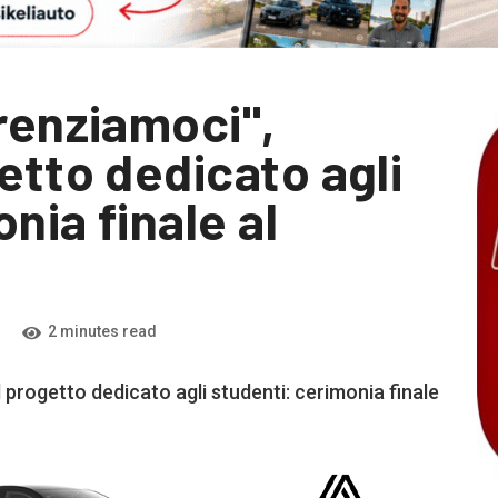
renziamoci",
etto dedicato agli
nia finale al
2 minutes read