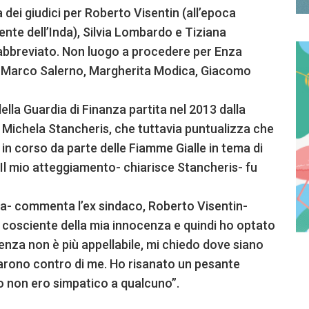
a dei giudici per Roberto Visentin (all’epoca
ente dell’Inda), Silvia Lombardo e Tiziana
abbreviato. Non luogo a procedere per Enza
ra, Marco Salerno, Margherita Modica, Giacomo
ella Guardia di Finanza partita nel 2013 dalla
 Michela Stancheris, che tuttavia puntualizza che
va in corso da parte delle Fiamme Gialle in tema di
 “Il mio atteggiamento- chiarisce Stancheris- fu
na- commenta l’ex sindaco, Roberto Visentin-
ro cosciente della mia innocenza e quindi ho optato
tenza non è più appellabile, mi chiedo dove siano
gliarono contro di me. Ho risanato un pesante
to non ero simpatico a qualcuno”.