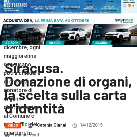
Da martedi 15
dicembre, ogni
maggiorenne
Siracusa.
siracusano
potrà chiedere
Donazione di organi,
di diventare
la scelta sulla carta
donatore di
organi
d'identità
direttamente
al Comune o
negli uffici dei
Catania Gianni
14/12/2015
VIDEO
quartieri. In
1 minute read