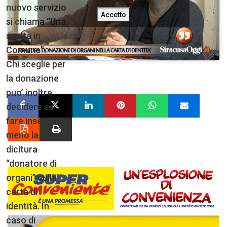
nuovo servizio
Accetto
si chiama “Una
scelta in
Comune”.
Chi sceglie per
la donazione
puo’ inoltre
decidere se
fare inserire o
meno la
dicitura
“donatore di
organi” sulla
carta di
identità. In
caso di