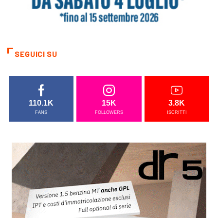
SEGUICI SU
110.1K
15K
3.8K
FANS
FOLLOWERS
ISCRITTI