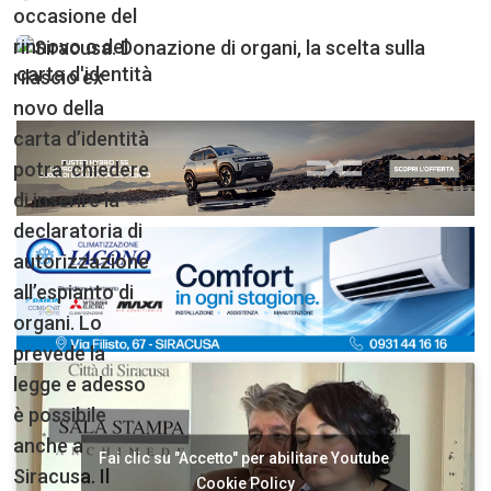
occasione del
rinnovo o del
rilascio ex
novo della
carta d’identità
potra’ chiedere
di inserire la
declaratoria di
autorizzazione
all’espianto di
organi. Lo
prevede la
legge e adesso
è possibile
anche a
Fai clic su "Accetto" per abilitare Youtube
Siracusa. Il
Cookie Policy