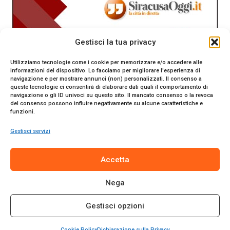
Gestisci la tua privacy
Utilizziamo tecnologie come i cookie per memorizzare e/o accedere alle
informazioni del dispositivo. Lo facciamo per migliorare l'esperienza di
navigazione e per mostrare annunci (non) personalizzati. Il consenso a
queste tecnologie ci consentirà di elaborare dati quali il comportamento di
navigazione o gli ID univoci su questo sito. Il mancato consenso o la revoca
del consenso possono influire negativamente su alcune caratteristiche e
funzioni.
Gestisci servizi
SiracusaOggi.it testata giornalistica online. Reg. n. 2/91 al
Accetta
Tribunale di Siracusa. Direttore responsabile Gianni Catania.
Editore Promo Italia s.r.l.
Nega
© 2024 Promo Italia S.r.l. Tutti i diritti riservati. | Sito web
realizzato da
Web-Arte.it
Gestisci opzioni
Privacy Policy
|
Cookie Policy
|
Termini e Condizioni
Cookie Policy
Dichiarazione sulla Privacy