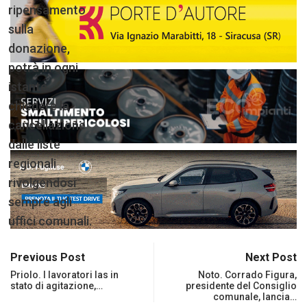
ripensamento
sulla
donazione,
potrà in ogni
istante
chiedere la
cancellazione
dalle liste
regionali
rivolgendosi
sempre agli
uffici comunali.
Previous Post
Next Post
Priolo. I lavoratori Ias in
Noto. Corrado Figura,
stato di agitazione,…
presidente del Consiglio
comunale, lancia…