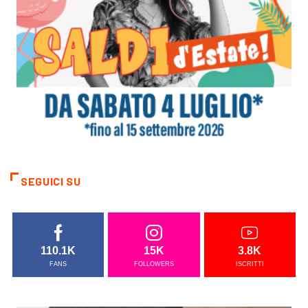
SEGUICI SU
110.1K
15K
3.8K
FANS
FOLLOWERS
ISCRITTI