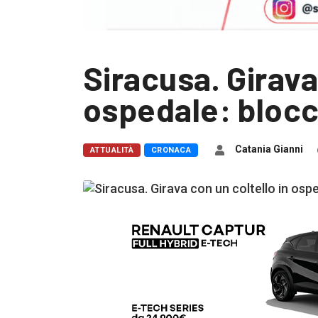
Siracusa. Girava
ospedale: bloc
Catania Gianni
ATTUALITÀ
CRONACA