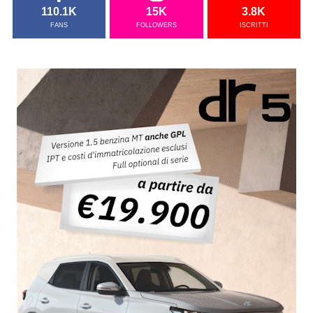
110.1K
15K
3.8K
FANS
FOLLOWERS
ISCRITTI