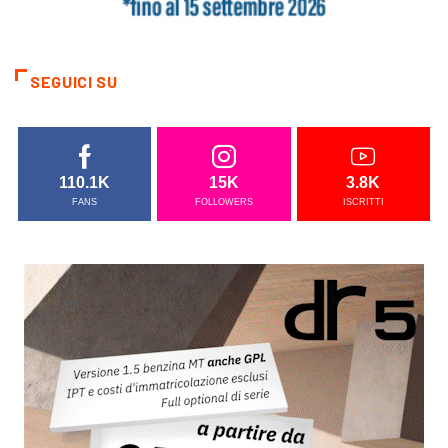
SEGUICI SU
110.1K
15K
3.8K
FANS
FOLLOWERS
ISCRITTI