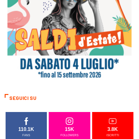
SEGUICI SU
110.1K
15K
3.8K
FANS
FOLLOWERS
ISCRITTI