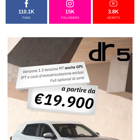
110.1K
15K
3.8K
FANS
FOLLOWERS
ISCRITTI