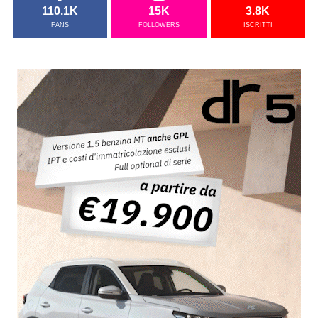
110.1K
15K
3.8K
FANS
FOLLOWERS
ISCRITTI